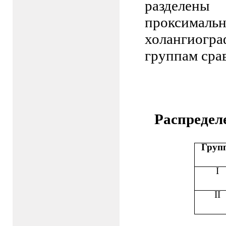
разделен
проксима
холангиог
группам сра
Распредел
Груп
I
II