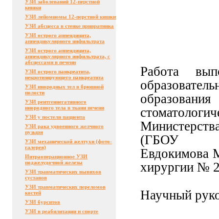
УЗИ заболеваний 12-перстной
кишки
УЗИ лейомиомы 12-перстной кишки
УЗИ абсцесса в стенке привратника
УЗИ острого аппендицита,
аппендикулярного инфильтрата
УЗИ острого аппендицита,
аппендикулярного инфильтрата, с
абсцессами в печени
Работа вып
УЗИ острого панкреатита,
некротизирующего панкреатита
образователь
УЗИ инородных тел в брюшной
полости
образования
УЗИ рентгеннегативного
инородного тела в ткани печени
стоматологич
УЗИ у постели пациента
Министерств
УЗИ рака удвоенного желчного
пузыря
(ГБО
УЗИ механической желтухи (фото-
галерея)
Евдокимова
Интраоперационное УЗИ
поджелудочной железы
хирургии № 2
УЗИ травматических вывихов
суставов
УЗИ травматических переломов
Научны
й
руко
костей
УЗИ бурситов
УЗИ в реабилитации и спорте