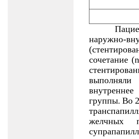
Паци
наружно-
(стентирова
сочетание (
стентирова
выполняли
внутреннее
группы. Во 
транспапилл
желчных 
супрапапилл