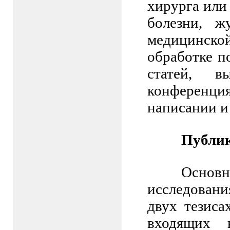
хирурга или
болезни, ж
медицинск
обработке 
статей, в
конференция
написании и
Публи
Основ
исследован
двух тезиса
входящих 