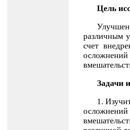
Цель ис
Улучше
различным у
счет внедр
осложнен
вмешательст
Задачи 
1.
Изучит
осложнен
вмешательст