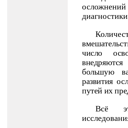
осложнен
диагностики 
Колич
вмешательст
число осв
внедряются
большую ва
развития ос
путей их пре
Всё
э
исследовани