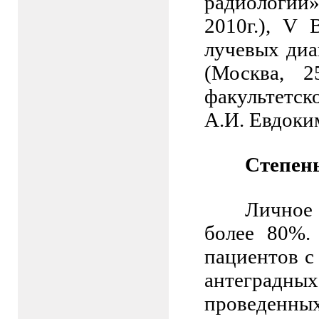
радиологии
2010г.),
V
В
лучевых диа
(Москва, 2
факультетск
А.И. Евдоким
Степень
Личное 
более 80%.
пациентов с
антеградн
проведенных