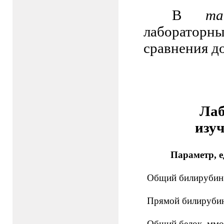
В
т
лаборатор
сравнения до
Лаб
изу
Параметр, 
Общий билирубин 
Прямой билирубин
Общий белок, ммо