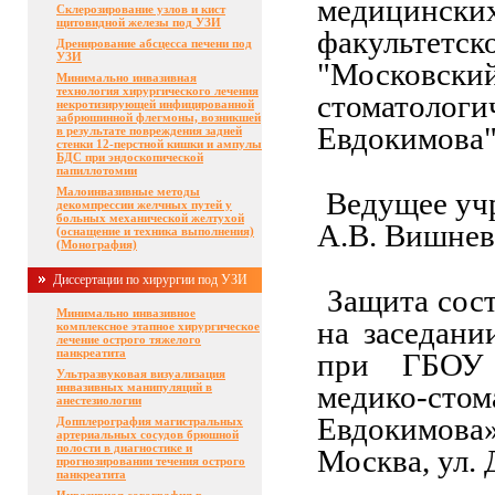
медицинских
Склерозирование узлов и кист
щитовидной железы под УЗИ
факульте
Дренирование абсцесса печени под
УЗИ
"Московс
Минимально инвазивная
технология хирургического лечения
стоматоло
некротизирующей инфицированной
забрюшинной флегмоны, возникшей
Евдокимова"
в результате повреждения задней
стенки 12-перстной кишки и ампулы
БДС при эндоскопической
папиллотомии
Малоинвазивные методы
Ведущее уч
декомпрессии желчных путей у
больных механической желтухой
А.В. Вишнев
(оснащение и техника выполнения)
(Монография)
Диссертации по хирургии под УЗИ
Защита сост
Минимально инвазивное
на заседани
комплексное этапное хирургическое
лечение острого тяжелого
панкреатита
при ГБОУ 
Ультразвуковая визуализация
медико-сто
инвазивных манипуляций в
анестезиологии
Евдокимова
Допплерография магистральных
артериальных сосудов брюшной
полости в диагностике и
Москва, ул.
прогнозировании течения острого
панкреатита