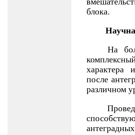
вмешательс
блока.
Научна
На бо
комплексный
характера 
после антег
различном у
Провед
способств
антеградн