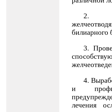
различной л
2.
желчеотводя
билиарного 
3.
Прове
способству
желчеотведе
4.
Выраб
и профи
предупреж
лечения ос