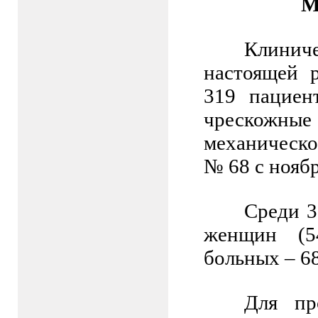
М
Клинич
настоящей 
319 пациен
чрескожные 
механическ
№ 68 с ноябр
Среди 3
женщин (54
больных – 68
Для пр