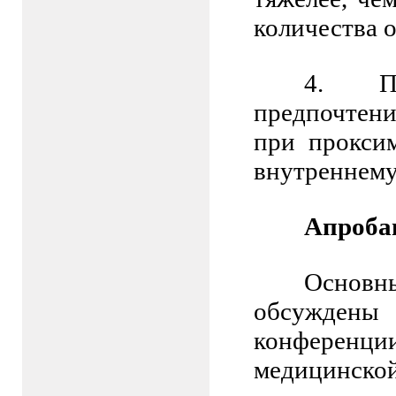
количества 
4.
П
предпочтен
при прокси
внутреннему
Апроба
Основн
обсужд
конференц
медицинско