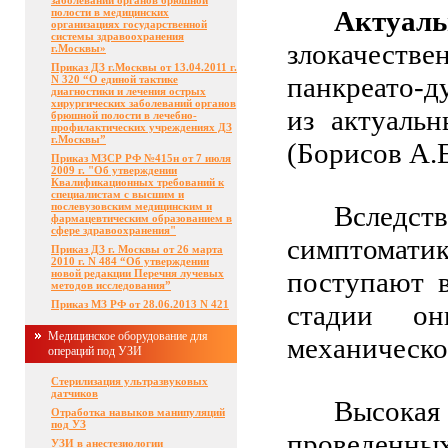
заболеваний органов брюшной
Актуал
полости в медицинских
организациях государственной
системы здравоохранения
злокачеств
г.Москвы»
Приказ ДЗ г.Москвы от 13.04.2011 г.
панкреато-д
N 320 “О единой тактике
диагностики и лечения острых
хирургических заболеваний органов
из актуаль
брюшной полости в лечебно-
профилактических учреждениях ДЗ
г.Москвы”
(Борисов А.Е
Приказ МЗСР РФ №415н от 7 июля
2009 г. "Об утверждении
Квалификационных требований к
специалистам c высшим и
послевузовским медицинским и
Вследс
фармацевтическим образованием в
сфере здравоохранения"
симптомат
Приказ ДЗ г. Москвы от 26 марта
2010 г. N 484 “Об утверждении
поступают 
новой редакции Перечня лучевых
методов исследования”
Приказ МЗ РФ от 28.06.2013 N 421
стадии он
Медицинское оборудование для
механическо
операций под УЗИ
Стерилизация ультразвуковых
датчиков
Высока
Отработка навыков манипуляций
под УЗ
проведен
УЗИ в анестезиологии