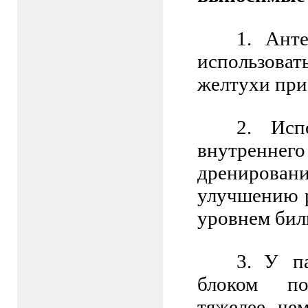
1.
Анте
использов
желтухи при
2.
Исп
внутреннег
дренирован
улучшению р
уровнем бил
3.
У па
блоком по
тяжелее, че