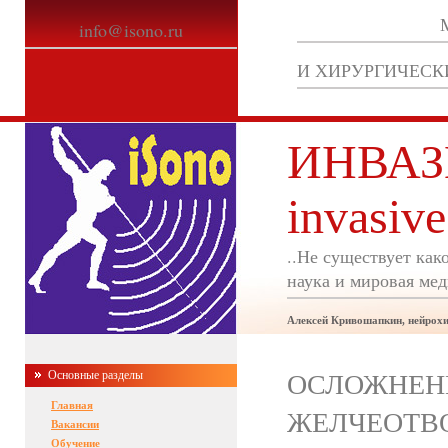
info@isono.ru
И ХИРУРГИЧЕСК
ИНВАЗ
invasiv
..Не существует как
наука и мировая мед
Алексей Кривошапкин, нейрохи
ОСЛОЖНЕН
Основные разделы
Главная
ЖЕЛЧЕОТВ
Вакансии
Обучение