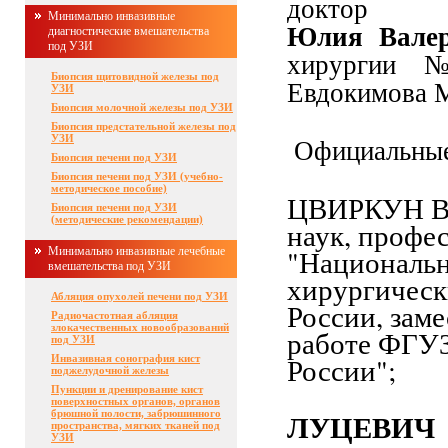
доктор
Минимально инвазивные
Юлия
Вале
диагностические вмешательства
под УЗИ
хирургии
Биопсия щитовидной железы под
Евдокимова
УЗИ
Биопсия молочной железы под УЗИ
Биопсия предстательной железы под
УЗИ
Официальные
Биопсия печени под УЗИ
Биопсия печени под УЗИ (учебно-
методическое пособие)
ЦВИРКУН Ви
Биопсия печени под УЗИ
(методические рекомендации)
наук, профе
"
Националь
Минимально инвазивные лечебные
вмешательства под УЗИ
хирургическ
Абляция опухолей печени под УЗИ
России
, зам
Радиочастотная абляция
злокачественных новообразований
работе ФГУ
под УЗИ
России";
Инвазивная сонография кист
поджелудочной железы
Пункции и дренирование кист
поверхностных органов, органов
брюшной полости, забрюшинного
ЛУЦЕВИЧ
пространства, мягких тканей под
УЗИ