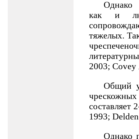
Однако 
как и люб
сопровожда
тяжелых. Та
чреспечено
литературны
2003;
Covey
Общий у
чрескожны
составляет 2
1993;
Delden
Однако 