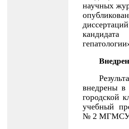
научных жур
опубликов
диссертаций
кандидат
гепатологии
Внедрен
Резуль
внедрены в
городской 
учебный пр
№ 2 МГМСУ 