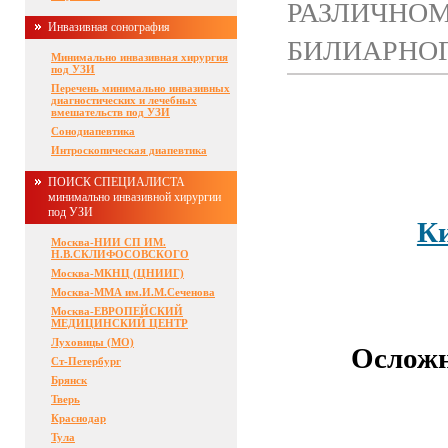
РАЗЛИЧНОМ
Инвазивная сонография
БИЛИАРНОГ
Минимально инвазивная хирургия
под УЗИ
Перечень минимально инвазивных
диагностических и лечебных
вмешательств под УЗИ
Сонодиапевтика
Интроскопическая диапевтика
ПОИСК СПЕЦИАЛИСТА
минимально инвазивной хирургии
под УЗИ
Ки
Москва-НИИ СП ИМ.
Н.В.СКЛИФОСОВСКОГО
Москва-МКНЦ (ЦНИИГ)
Москва-ММА им.И.М.Сеченова
Москва-ЕВРОПЕЙСКИЙ
МЕДИЦИНСКИЙ ЦЕНТР
Луховицы (МО)
Осложн
Ст-Петербург
Брянск
Тверь
Краснодар
Тула