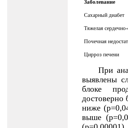
Заболевание
Сахарный диабет
Тяжелая сердечно-
Почечная недоста
Цирроз печени
При ан
выявлены с
блоке про
достоверно 
ниже (р=0,0
выше (р=0,
(р=0,00001)