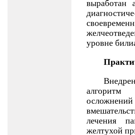
выработан 
диагностиче
своевременн
желчеотвед
уровне били
Практи
Внедрен
алгоритм
осложнен
вмешательс
лечения па
желтухой пр