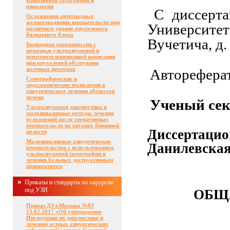
Инвазивная согография в
онкологии
С диссерта
Осложнения антеградных
желчеотводящих вмешательств при
Университе
различном уровне опухолевого
билиарного блока
Вучетича, д.
Билиарная декомпрессия с
помощью ультразвуковой и
рентгенотелевизионной навигации
при опухолевой обструкции
желчных протоков
Автореферат
Сонографические и
эндоскопические технологии в
хирургическом лечении абсцессов
печени
Ученый сек
Ультразвуковая диагностика и
малоинвазивные методы лечения
осложнений после оперативных
вмешательств на органах брюшной
Диссер
полости
Малоинвазивные хирургические
Данилевская
вмешательства с использованием
ультразвуковой томографии в
лечении больных деструктивным
панкреатитом
Приказы и стандарты по хирургии
под УЗИ
ОБЩ
Приказ ДЗ г.Москвы №83
13.02.2017 «Об утверждении
Инструкции по диагностике и
лечению острых хирургических