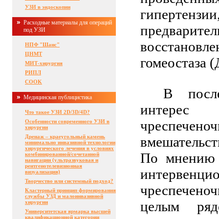
УЗИ в эндоскопии
гипертензи
Расходные материалы для операций
предварите
под УЗИ
восстановл
НПФ "Шанс"
ЦНМТ
гомеостаза 
МИТ-хирургия
РИПЛ
COOK
В посл
Медицинская публицистика
интерес
Что такое УЗИ 2D/3D/4D?
чреспече
Особенности современного УЗИ в
хирургии
Дренаж – краеугольный камень
вмешательс
минимально инвазивной технологии
хирургического лечения в условиях
По мнению 
комбинированной/сочетанной
навигации (ультразвуковая и
рентгенотелевизионная
интервен
визуализация)
Творчество или системный подход?
чреспечено
Кластерный принцип формирования
службы УЗД и малоинвазивной
целым ря
хирургии
Университетская ярмарка высшей
квалификационной категории