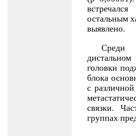
встречалс
остальным х
выявлено.
Среди 
дистальном
головки под
блока осно
с различной
метастатич
связки. Ча
группах пре