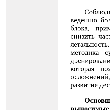
Соблюд
ведению бо
блока, при
снизить ча
летальност
методика с
дренировани
которая по
осложнений
развитие де
Основ
выносимые 