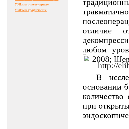
традицио
УЗИзмы эпистолярные
травматичн
УЗИзмы графические
послеопера
отличие о
декомпресс
любом уров
2008; Шев
В иссл
основании б
количество
при открыты
эндоскопиче