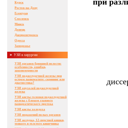
при разл
Курск
Ростов-на-Дону
Есентуки
Смоленск
Минск
Донецк
Днепропетровск
Одесса
Запорожье
УЗИ в хирургии
УЗИ органов брюшной полости:
особенности, ошибки,
закономерности
УЗИ поджелудочной железы при
диссе
остром панкреатите: скрининг или
диагностика?
УЗИ опухолей поджелудочной
железы
УЗИ кисты головки поджелудочной
железы с блоком главного
панкреатического протока
УЗИ кисты холедоха
УЗИ поражений полых органов
УЗИ желудка, 12-перстной кишки,
тонкого и толстого кишечника